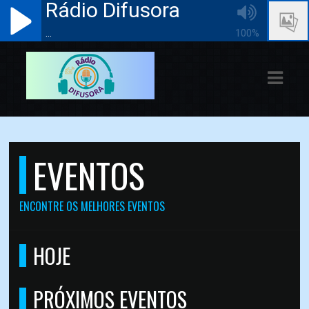
Rádio Difusora
...
100%
ASTS
IAS
IA
DOS
EVENTOS
RAMAÇÃO
ENCONTRE OS MELHORES EVENTOS
TOS
E
HOJE
E
PRÓXIMOS EVENTOS
ATO